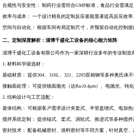
合规性与安全性： 制药行业需符合GMP标准，食品行业需满
效率与成本： 一个设计精良的定制反应釜能显著提高反应效
空间与自动化： 根据车间布局定制尺寸，并预留自动化控制接
二、定制深度解析：淄博千盛化工设备的核心能力矩阵
淄博千盛化工设备有限公司作为一家深耕行业多年的专业制造
1. 材料科学级选材：
基础材质： 提供304、316L、321、2205双相钢等多种
接触面处理： 可提供镜面抛光（达Ra≤0.4μm）、电抛光、
2. 结构设计与工艺适配：
釜体结构： 可根据客户需求设计夹套式、半管盘绕式、电加热
搅拌系统定制： 提供锚式、桨式、涡轮式、推进式等多种搅
密封技术： 配备机械密封、填料密封等不同方案，针对真空